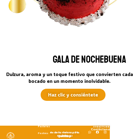
Gala de Nochebuena
Dulzura, aroma y un toque festivo que convierten cada
bocado en un momento inolvidable.
Haz clic y consiéntete
Inicio
Pasteles
0984571388
Contáctanos
Av. de las cholanas y E16,
Av. Garcia Moreno y 10 de
Postres
Quito
Agosto, Quito
Cocotog
Quintana